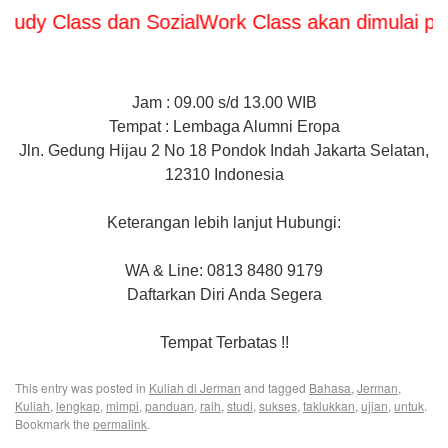
Class dan SozialWork Class akan dimulai pada Jan
Jam : 09.00 s/d 13.00 WIB
Tempat : Lembaga Alumni Eropa
Jln. Gedung Hijau 2 No 18 Pondok Indah Jakarta Selatan,
12310 Indonesia
Keterangan lebih lanjut Hubungi:
WA & Line: 0813 8480 9179
Daftarkan Diri Anda Segera
Tempat Terbatas !!
This entry was posted in
Kuliah di Jerman
and tagged
Bahasa
,
Jerman
,
Kuliah
,
lengkap
,
mimpi
,
panduan
,
raih
,
studi
,
sukses
,
taklukkan
,
ujian
,
untuk
.
Bookmark the
permalink
.