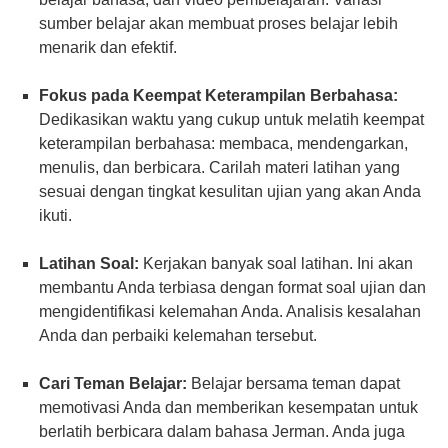
sumber belajar akan membuat proses belajar lebih
menarik dan efektif.
Fokus pada Keempat Keterampilan Berbahasa:
Dedikasikan waktu yang cukup untuk melatih keempat
keterampilan berbahasa: membaca, mendengarkan,
menulis, dan berbicara. Carilah materi latihan yang
sesuai dengan tingkat kesulitan ujian yang akan Anda
ikuti.
Latihan Soal:
Kerjakan banyak soal latihan. Ini akan
membantu Anda terbiasa dengan format soal ujian dan
mengidentifikasi kelemahan Anda. Analisis kesalahan
Anda dan perbaiki kelemahan tersebut.
Cari Teman Belajar:
Belajar bersama teman dapat
memotivasi Anda dan memberikan kesempatan untuk
berlatih berbicara dalam bahasa Jerman. Anda juga