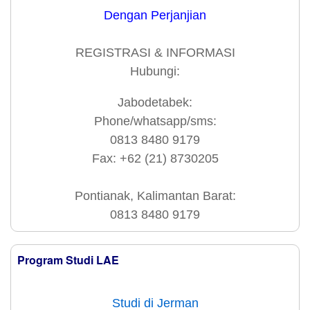
Dengan Perjanjian
REGISTRASI & INFORMASI
Hubungi:
Jabodetabek:
Phone/whatsapp/sms:
0813 8480 9179
Fax: +62 (21) 8730205
Pontianak, Kalimantan Barat:
0813 8480 9179
Program Studi LAE
Studi di Jerman