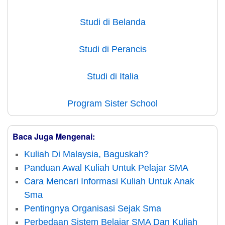
Studi di Belanda
Studi di Perancis
Studi di Italia
Program Sister School
Baca Juga Mengenai:
Kuliah Di Malaysia, Baguskah?
Panduan Awal Kuliah Untuk Pelajar SMA
Cara Mencari Informasi Kuliah Untuk Anak
Sma
Pentingnya Organisasi Sejak Sma
Perbedaan Sistem Belajar SMA Dan Kuliah