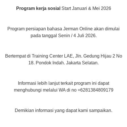
Program kerja sosial
Start Januari & Mei 2026
Program persiapan bahasa Jerman Online akan dimulai
pada tanggal Senin / 4 Juli 2026.
Bertempat di Training Center LAE, Jln. Gedung Hijau 2 No
18. Pondok Indah. Jakarta Selatan.
Informasi lebih lanjut terkait program ini dapat
menghubungi melalui WA di no +6281384809179
Demikian informasi yang dapat kami sampaikan.