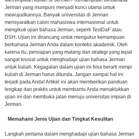
Jerman yang mumpuni menjadi kunci utama untuk
mewujudkannya. Banyak universitas di Jerman
mensyaratkan calon mahasiswa internasional untuk
mengikuti ujian bahasa Jerman, seperti TestDaF atau
DSH. Ujian ini dirancang untuk mengukur kemampuan
berbahasa Jerman Anda dalam konteks akademik. Oleh
karena itu, persiapan yang matang dan strategi yang tepat
sangat krusial untuk menghadapi ujian bahasa Jerman
untuk kuliah. Kegagalan dalam ujian ini bisa berarti mimpi
kuliah di Jerman harus ditunda. Jangan sampai hal ini
terjadi pada Anda! Artikel ini akan memberikan panduan
lengkap dan praktis untuk membantu Anda menaklukkan
ujian ini dan membuka jalan menuju universitas impian di
Jerman.
Memahami Jenis Ujian dan Tingkat Kesulitan
Langkah pertama dalam menghadapi ujian bahasa Jerman