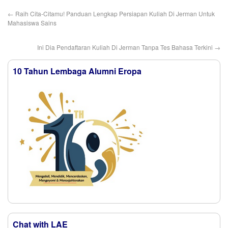
←
Raih Cita-Citamu! Panduan Lengkap Persiapan Kuliah Di Jerman Untuk
Mahasiswa Sains
Ini Dia Pendaftaran Kuliah Di Jerman Tanpa Tes Bahasa Terkini
→
10 Tahun Lembaga Alumni Eropa
Chat with LAE