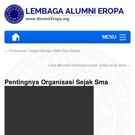
MENU
←
Perbedaan Sistem Belajar SMA Dan Kuliah
Cara Mencari Informasi Kuliah Untuk Anak Sma
→
Pentingnya Organisasi Sejak Sma