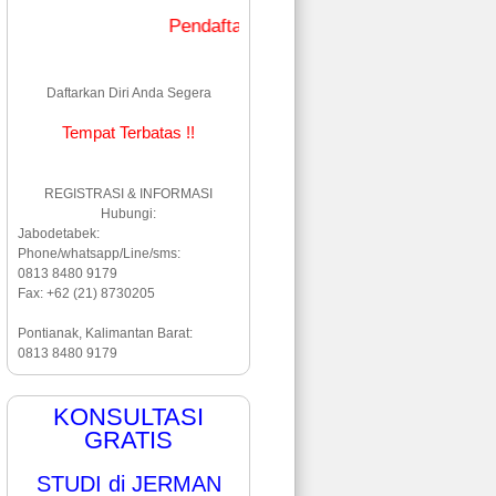
Pendaftaran & Informasi Hub: 0813 8480 9179 
Daftarkan Diri Anda Segera
Tempat Terbatas !!
REGISTRASI & INFORMASI
Hubungi:
Jabodetabek:
Phone/whatsapp/Line/sms:
0813 8480 9179
Fax: +62 (21) 8730205
Pontianak, Kalimantan Barat:
0813 8480 9179
KONSULTASI
GRATIS
STUDI di JERMAN