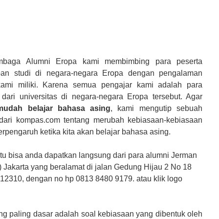
mbaga Alumni Eropa kami membimbing para peserta
pan studi di negara-negara Eropa dengan pengalaman
ami miliki. Karena semua pengajar kami adalah para
 dari universitas di negara-negara Eropa tersebut. Agar
mudah belajar bahasa asing
, kami mengutip sebuah
l dari kompas.com tentang merubah kebiasaan-kebiasaan
rpengaruh ketika kita akan belajar bahasa asing.
Study dan SozialWork dimulai pada Januari & M
tentu bisa anda dapatkan langsung dari para alumni Jerman
 Jakarta yang beralamat di jalan Gedung Hijau 2 No 18
 12310, dengan no hp 0813 8480 9179. atau klik logo
 paling dasar adalah soal kebiasaan yang dibentuk oleh