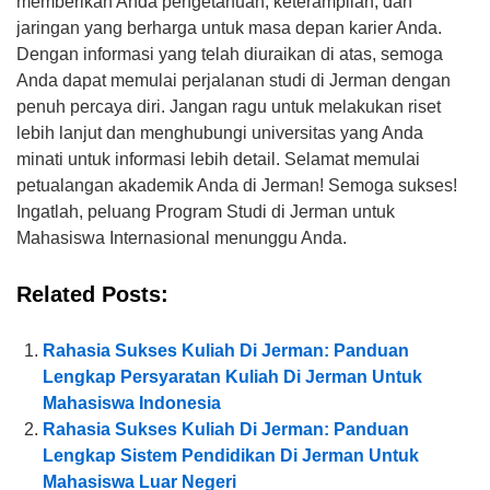
memberikan Anda pengetahuan, keterampilan, dan
jaringan yang berharga untuk masa depan karier Anda.
Dengan informasi yang telah diuraikan di atas, semoga
Anda dapat memulai perjalanan studi di Jerman dengan
penuh percaya diri. Jangan ragu untuk melakukan riset
lebih lanjut dan menghubungi universitas yang Anda
minati untuk informasi lebih detail. Selamat memulai
petualangan akademik Anda di Jerman! Semoga sukses!
Ingatlah, peluang Program Studi di Jerman untuk
Mahasiswa Internasional menunggu Anda.
Related Posts:
Rahasia Sukses Kuliah Di Jerman: Panduan
Lengkap Persyaratan Kuliah Di Jerman Untuk
Mahasiswa Indonesia
Rahasia Sukses Kuliah Di Jerman: Panduan
Lengkap Sistem Pendidikan Di Jerman Untuk
Mahasiswa Luar Negeri