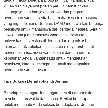
dengan negara-negara Eropa lainnya. Namun, biaya
kuliah dan biaya hidup tetap perlu diperhitungkan.
Untungnya, ada banyak beasiswa dan program
pendanaan yang tersedia bagi mahasiswa internasional
yang ingin belajar di Jerman. DAAD menawarkan berbagai
beasiswa untuk mahasiswa dari berbagai negara. Selain
DAAD, ada juga beasiswa yang ditawarkan oleh
universitas-universitas di Jerman dan organisasi
internasional. Lakukan riset secara menyeluruh untuk
menemukan beasiswa yang sesuai dengan profil dan
kebutuhan Anda. Jangan ragu untuk mengajukan
beasiswa, karena kesempatan untuk mendapatkan
pendanaan sangat besar.
Tips Sukses Beradaptasi di Jerman:
Beradaptasi dengan lingkungan baru di negara asing
membutuhkan waktu dan usaha. Berikut beberapa tips
untuk membantu Anda sukses beradaptasi di Jerman