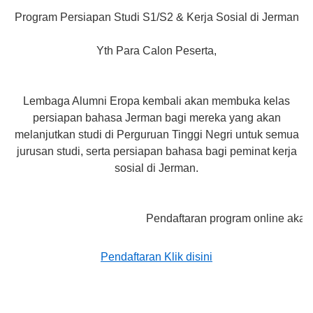
Program Persiapan Studi S1/S2 & Kerja Sosial di Jerman
Yth Para Calon Peserta,
Lembaga Alumni Eropa kembali akan membuka kelas
persiapan bahasa Jerman bagi mereka yang akan
melanjutkan studi di Perguruan Tinggi Negri untuk semua
jurusan studi, serta persiapan bahasa bagi peminat kerja
sosial di Jerman.
Pendaftaran program online akan di buka
Pendaftaran Klik disini