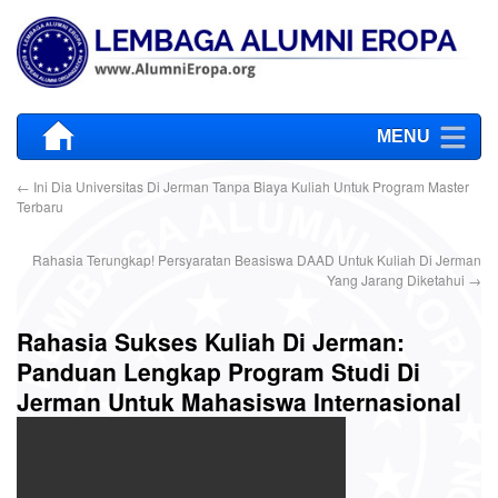
MENU
←
Ini Dia Universitas Di Jerman Tanpa Biaya Kuliah Untuk Program Master
Terbaru
Rahasia Terungkap! Persyaratan Beasiswa DAAD Untuk Kuliah Di Jerman
Yang Jarang Diketahui
→
Rahasia Sukses Kuliah Di Jerman:
Panduan Lengkap Program Studi Di
Jerman Untuk Mahasiswa Internasional