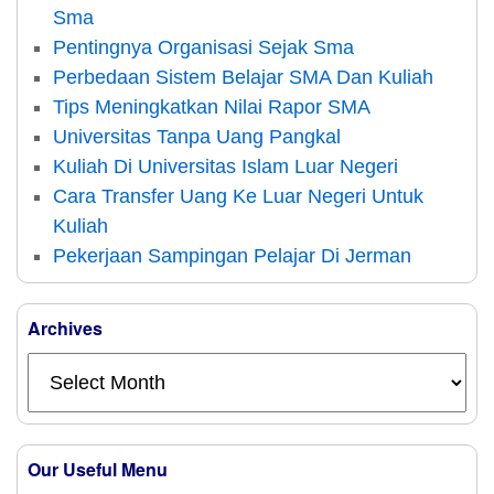
Sma
Pentingnya Organisasi Sejak Sma
Perbedaan Sistem Belajar SMA Dan Kuliah
Tips Meningkatkan Nilai Rapor SMA
Universitas Tanpa Uang Pangkal
Kuliah Di Universitas Islam Luar Negeri
Cara Transfer Uang Ke Luar Negeri Untuk
Kuliah
Pekerjaan Sampingan Pelajar Di Jerman
Archives
Our Useful Menu