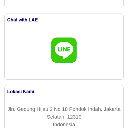
Chat with LAE
Lokasi Kami
Jln. Gedung Hijau 2 No 18 Pondok Indah, Jakarta
Selatan, 12310
Indonesia