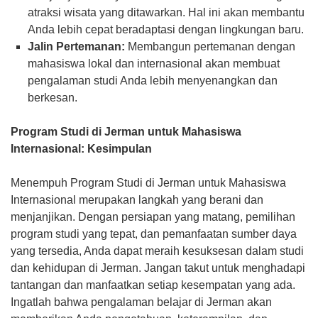
atraksi wisata yang ditawarkan. Hal ini akan membantu
Anda lebih cepat beradaptasi dengan lingkungan baru.
Jalin Pertemanan:
Membangun pertemanan dengan
mahasiswa lokal dan internasional akan membuat
pengalaman studi Anda lebih menyenangkan dan
berkesan.
Program Studi di Jerman untuk Mahasiswa
Internasional: Kesimpulan
Menempuh Program Studi di Jerman untuk Mahasiswa
Internasional merupakan langkah yang berani dan
menjanjikan. Dengan persiapan yang matang, pemilihan
program studi yang tepat, dan pemanfaatan sumber daya
yang tersedia, Anda dapat meraih kesuksesan dalam studi
dan kehidupan di Jerman. Jangan takut untuk menghadapi
tantangan dan manfaatkan setiap kesempatan yang ada.
Ingatlah bahwa pengalaman belajar di Jerman akan