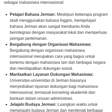
sebagai mahasiswa internasional:
Pelajari Bahasa Jerman:
Meskipun beberapa program
studi menggunakan bahasa Inggris, mempelajari
bahasa Jerman akan sangat membantu Anda
berintegrasi dengan masyarakat lokal dan memperluas
jaringan pertemanan.
Bergabung dengan Organisasi Mahasiswa:
Bergabung dengan organisasi mahasiswa
internasional merupakan cara yang bagus untuk
bertemu dengan mahasiswa lain dari berbagai negara
dan mendapatkan dukungan sosial.
Manfaatkan Layanan Dukungan Mahasiswa:
Universitas-universitas di Jerman biasanya
menyediakan layanan dukungan bagi mahasiswa
internasional, termasuk konseling akademik dan
bantuan dalam urusan administrasi.
Jelajahi Budaya Jerman:
Luangkan waktu untuk
menjelajahi budaya Jerman dan menikmati berbagai