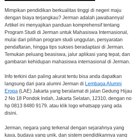
Mimpikan pendidikan berkualitas tinggi di negeri maju
dengan biaya terjangkau? Jerman adalah jawabannya!
Artikel ini menyajikan panduan komprehensif tentang
Program Studi di Jerman untuk Mahasiswa Internasional,
mulai dari pilihan program studi unggulan, persyaratan
pendaftaran, hingga tips sukses beradaptasi di Jerman.
Temukan peluang beasiswa, jalur aplikasi yang tepat, dan
gambaran kehidupan mahasiswa internasional di Jerman.
Info terkini dan paling akurat tentu bisa anda dapatkan
langsung dari para alumni Jerman di
Lembaga Alumni
Eropa
(LAE) Jakarta yang beralamat di jalan Gedung Hijau
2 No 18 Pondok Indah, Jakarta Selatan, 12310, dengan no
hp 0813 8480 9179. atau klik logo whatsapp yang ada
disini.
Jerman, negara yang terkenal dengan sejarahnya yang
kaya, budaya yang unik, dan sistem pendidikannya yang