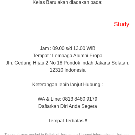
Kelas Baru akan diadakan pada:
Study Class d
Jam : 09.00 s/d 13.00 WIB
Tempat : Lembaga Alumni Eropa
Jln. Gedung Hijau 2 No 18 Pondok Indah Jakarta Selatan,
12310 Indonesia
Keterangan lebih lanjut Hubungi:
WA & Line: 0813 8480 9179
Daftarkan Diri Anda Segera
Tempat Terbatas !!
This entry was posted in
Kuliah di Jerman
and tagged
internasional
,
Jerman
,