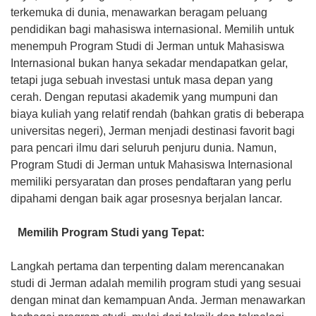
terkemuka di dunia, menawarkan beragam peluang
pendidikan bagi mahasiswa internasional. Memilih untuk
menempuh Program Studi di Jerman untuk Mahasiswa
Internasional bukan hanya sekadar mendapatkan gelar,
tetapi juga sebuah investasi untuk masa depan yang
cerah. Dengan reputasi akademik yang mumpuni dan
biaya kuliah yang relatif rendah (bahkan gratis di beberapa
universitas negeri), Jerman menjadi destinasi favorit bagi
para pencari ilmu dari seluruh penjuru dunia. Namun,
Program Studi di Jerman untuk Mahasiswa Internasional
memiliki persyaratan dan proses pendaftaran yang perlu
dipahami dengan baik agar prosesnya berjalan lancar.
Memilih Program Studi yang Tepat:
Langkah pertama dan terpenting dalam merencanakan
studi di Jerman adalah memilih program studi yang sesuai
dengan minat dan kemampuan Anda. Jerman menawarkan