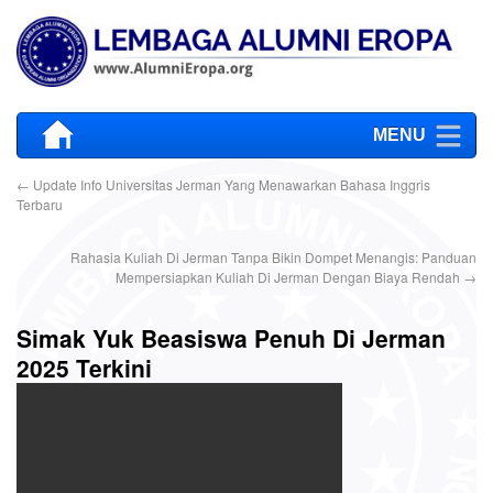
MENU
←
Update Info Universitas Jerman Yang Menawarkan Bahasa Inggris
Terbaru
Rahasia Kuliah Di Jerman Tanpa Bikin Dompet Menangis: Panduan
Mempersiapkan Kuliah Di Jerman Dengan Biaya Rendah
→
Simak Yuk Beasiswa Penuh Di Jerman
2025 Terkini