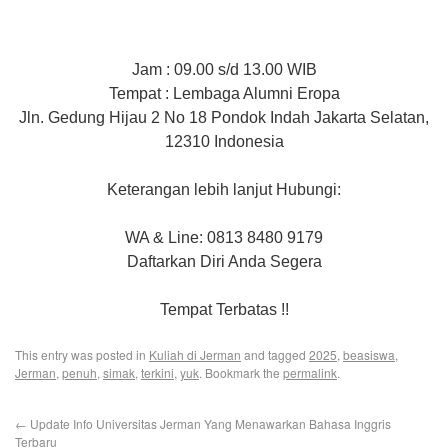
Jam : 09.00 s/d 13.00 WIB
Tempat : Lembaga Alumni Eropa
Jln. Gedung Hijau 2 No 18 Pondok Indah Jakarta Selatan,
12310 Indonesia
Keterangan lebih lanjut Hubungi:
WA & Line: 0813 8480 9179
Daftarkan Diri Anda Segera
Tempat Terbatas !!
This entry was posted in
Kuliah di Jerman
and tagged
2025
,
beasiswa
,
Jerman
,
penuh
,
simak
,
terkini
,
yuk
. Bookmark the
permalink
.
←
Update Info Universitas Jerman Yang Menawarkan Bahasa Inggris
Terbaru