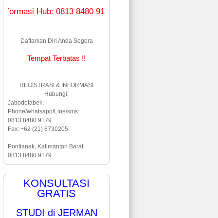
i Hub: 0813 8480 9179 (WA & Line)
Daftarkan Diri Anda Segera
Tempat Terbatas !!
REGISTRASI & INFORMASI
Hubungi:
Jabodetabek:
Phone/whatsapp/Line/sms:
0813 8480 9179
Fax: +62 (21) 8730205
Pontianak, Kalimantan Barat:
0813 8480 9179
KONSULTASI
GRATIS
STUDI di JERMAN