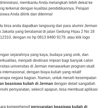
dministrasi, membantu Anda melangkah lebih dekat ke
yang terkenal dengan kualitas pendidikannya. Pelajari
asiswa Anda dilirik dan diterima!
tentu bisa anda dapatkan langsung dari para alumni Jerman
 Jakarta yang beralamat di jalan Gedung Hijau 2 No 18
 12310, dengan no hp 0813 8480 9179. atau klik logo
engan sejarahnya yang kaya, budaya yang unik, dan
erkualitas, menjadi destinasi impian bagi banyak calon
rsitas-universitas di Jerman menawarkan program studi
Study dan So
internasional, dengan biaya kuliah yang relatif
beberapa negara bagian. Namun, untuk meraih kesempatan
an beasiswa kuliah di Jerman
dengan detail sangatlah
uhi persyaratan, sekecil apapun, bisa membuat aplikasi
cara komprehensif
persyaratan beasiswa kuliah di