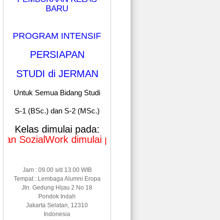
BARU
PROGRAM INTENSIF
PERSIAPAN
STUDI di JERMAN
Untuk Semua Bidang Studi
S-1 (BSc.) dan S-2 (MSc.)
Kelas dimulai pada:
zialWork dimulai pada Januari & Mei 2026
Jam : 09.00 s/d 13.00 WIB
Tempat : Lembaga Alumni Eropa
Jln. Gedung Hijau 2 No 18
Pondok Indah
Jakarta Selatan, 12310
Indonesia