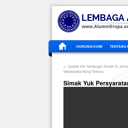
HUBUNGI KAMI
TENTANG 
←
Update Info Tantangan Kuliah Di Jerm
Mahasiswa Asing Terbaru
Simak Yuk Persyarata