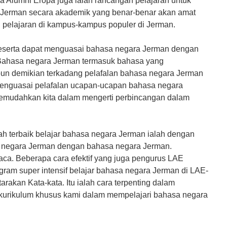
 Alumni Eropa juga ialah rancangan pelajaran untuk
erman secara akademik yang benar-benar akan amat
 pelajaran di kampus-kampus populer di Jerman.
peserta dapat menguasai bahasa negara Jerman dengan
 Bahasa negara Jerman termasuk bahasa yang
n demikian terkadang pelafalan bahasa negara Jerman
 menguasai pelafalan ucapan-ucapan bahasa negara
mudahkan kita dalam mengerti perbincangan dalam
h terbaik belajar bahasa negara Jerman ialah dengan
a negara Jerman dengan bahasa negara Jerman.
a. Beberapa cara efektif yang juga pengurus LAE
gram super intensif belajar bahasa negara Jerman di LAE-
akan Kata-kata. Itu ialah cara terpenting dalam
a kurikulum khusus kami dalam mempelajari bahasa negara