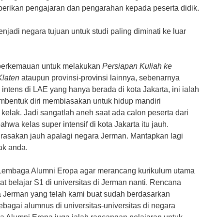
erikan pengajaran dan pengarahan kepada peserta didik.
adi negara tujuan untuk studi paling diminati ke luar
 berkemauan untuk melakukan
Persiapan Kuliah ke
Klaten
ataupun provinsi-provinsi lainnya, sebenarnya
 intens di LAE yang hanya berada di kota Jakarta, ini ialah
bentuk diri membiasakan untuk hidup mandiri
elak. Jadi sangatlah aneh saat ada calon peserta dari
hwa kelas super intensif di kota Jakarta itu jauh.
irasakan jauh apalagi negara Jerman. Mantapkan lagi
ak anda.
 Lembaga Alumni Eropa agar merancang kurikulum utama
t belajar S1 di universitas di Jerman nanti. Rencana
ra Jerman yang telah kami buat sudah berdasarkan
ebagai alumnus di universitas-universitas di negara