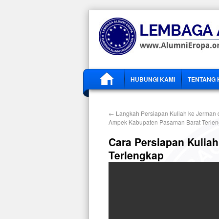
HUBUNGI KAMI
TENTANG 
←
Langkah Persiapan Kuliah ke Jerman 
Ampek Kabupaten Pasaman Barat Terle
Cara Persiapan Kuliah
Terlengkap