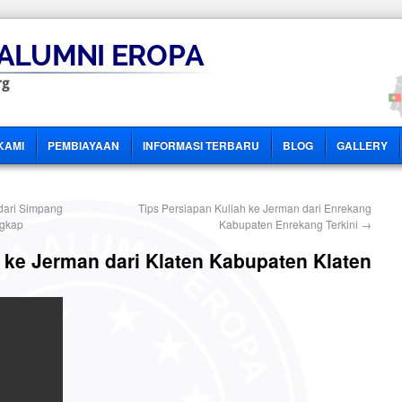
KAMI
PEMBIAYAAN
INFORMASI TERBARU
BLOG
GALLERY
dari Simpang
Tips Persiapan Kuliah ke Jerman dari Enrekang
ngkap
Kabupaten Enrekang Terkini
→
 ke Jerman dari Klaten Kabupaten Klaten