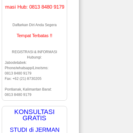
b: 0813 8480 9179 (WA & Line)
Daftarkan Diri Anda Segera
Tempat Terbatas !!
REGISTRASI & INFORMASI
Hubungi:
Jabodetabek:
Phone/whatsapp/Line/sms:
0813 8480 9179
Fax: +62 (21) 8730205
Pontianak, Kalimantan Barat:
0813 8480 9179
KONSULTASI
GRATIS
STUDI di JERMAN