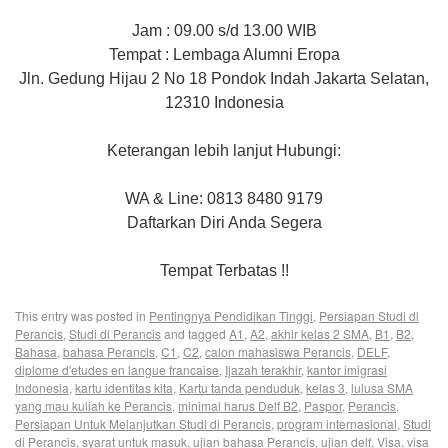
Jam : 09.00 s/d 13.00 WIB
Tempat : Lembaga Alumni Eropa
Jln. Gedung Hijau 2 No 18 Pondok Indah Jakarta Selatan,
12310 Indonesia
Keterangan lebih lanjut Hubungi:
WA & Line: 0813 8480 9179
Daftarkan Diri Anda Segera
Tempat Terbatas !!
This entry was posted in
Pentingnya Pendidikan Tinggi
,
Persiapan Studi di
Perancis
,
Studi di Perancis
and tagged
A1
,
A2
,
akhir kelas 2 SMA
,
B1
,
B2
,
Bahasa
,
bahasa Perancis
,
C1
,
C2
,
calon mahasiswa Perancis
,
DELF
,
diplome d'etudes en langue francaise
,
Ijazah terakhir
,
kantor imigrasi
Indonesia
,
kartu identitas kita
,
Kartu tanda penduduk
,
kelas 3
,
lulusa SMA
yang mau kuliah ke Perancis
,
minimal harus Delf B2
,
Paspor
,
Perancis
,
Persiapan Untuk Melanjutkan Studi di Perancis
,
program internasional
,
Studi
di Perancis
,
syarat untuk masuk
,
ujian bahasa Perancis
,
ujian delf
,
Visa
,
visa