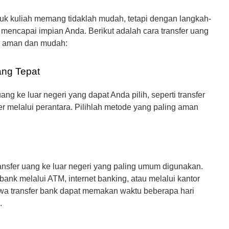
Pendaftaran & Informasi Hub: 0813 8480 9179
ntuk kuliah memang tidaklah mudah, tetapi dengan langkah-
 mencapai impian Anda. Berikut adalah cara transfer uang
ng aman dan mudah:
ang Tepat
ng ke luar negeri yang dapat Anda pilih, seperti transfer
fer melalui perantara. Pilihlah metode yang paling aman
ansfer uang ke luar negeri yang paling umum digunakan.
ank melalui ATM, internet banking, atau melalui kantor
hwa transfer bank dapat memakan waktu beberapa hari
.