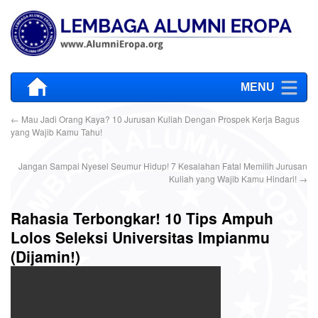
MENU
←
Mau Jadi Orang Kaya? 10 Jurusan Kuliah Dengan Prospek Kerja Bagus
yang Wajib Kamu Tahu!
Jangan Sampai Nyesel Seumur Hidup! 7 Kesalahan Fatal Memilih Jurusan
Kuliah yang Wajib Kamu Hindari!
→
Rahasia Terbongkar! 10 Tips Ampuh
Lolos Seleksi Universitas Impianmu
(Dijamin!)