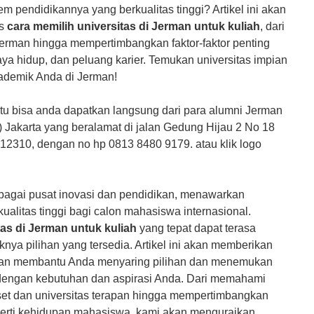
 pendidikannya yang berkualitas tinggi? Artikel ini akan
es
cara memilih universitas di Jerman untuk kuliah
, dari
rman hingga mempertimbangkan faktor-faktor penting
biaya hidup, dan peluang karier. Temukan universitas impian
kademik Anda di Jerman!
tentu bisa anda dapatkan langsung dari para alumni Jerman
 Jakarta yang beralamat di jalan Gedung Hijau 2 No 18
 12310, dengan no hp 0813 8480 9179. atau klik logo
bagai pusat inovasi dan pendidikan, menawarkan
Study dan So
kualitas tinggi bagi calon mahasiswa internasional.
tas di Jerman untuk kuliah
yang tepat dapat terasa
a pilihan yang tersedia. Artikel ini akan memberikan
kan membantu Anda menyaring pilihan dan menemukan
i dengan kebutuhan dan aspirasi Anda. Dari memahami
iset dan universitas terapan hingga mempertimbangkan
erti kehidupan mahasiswa, kami akan menguraikan