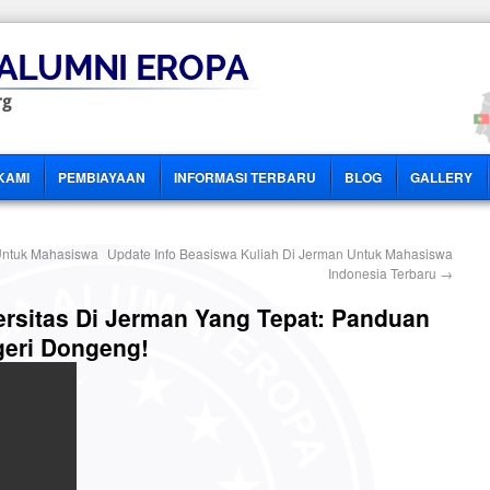
KAMI
PEMBIAYAAN
INFORMASI TERBARU
BLOG
GALLERY
Untuk Mahasiswa
Update Info Beasiswa Kuliah Di Jerman Untuk Mahasiswa
Indonesia Terbaru
→
ersitas Di Jerman Yang Tepat: Panduan
geri Dongeng!