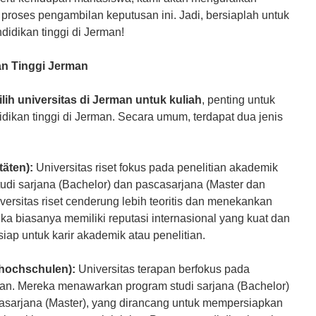
proses pengambilan keputusan ini. Jadi, bersiaplah untuk
Pendaftaran & Informasi Hub: 0813 8
idikan tinggi di Jerman!
n Tinggi Jerman
lih universitas di Jerman untuk kuliah
, penting untuk
dikan tinggi di Jerman. Secara umum, terdapat dua jenis
täten):
Universitas riset fokus pada penelitian akademik
di sarjana (Bachelor) dan pascasarjana (Master dan
iversitas riset cenderung lebih teoritis dan menekankan
ka biasanya memiliki reputasi internasional yang kuat dan
iap untuk karir akademik atau penelitian.
hhochschulen):
Universitas terapan berfokus pada
pan. Mereka menawarkan program studi sarjana (Bachelor)
sarjana (Master), yang dirancang untuk mempersiapkan