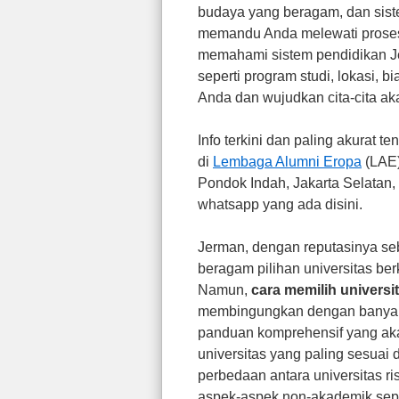
budaya yang beragam, dan sistem
memandu Anda melewati pros
memahami sistem pendidikan Je
seperti program studi, lokasi, 
Anda dan wujudkan cita-cita a
Info terkini dan paling akurat 
di
Lembaga Alumni Eropa
(LAE)
Pondok Indah, Jakarta Selatan,
whatsapp yang ada disini.
Jerman, dengan reputasinya se
beragam pilihan universitas ber
Namun,
cara memilih universi
membingungkan dengan banyakny
panduan komprehensif yang a
universitas yang paling sesua
perbedaan antara universitas r
aspek-aspek non-akademik sep