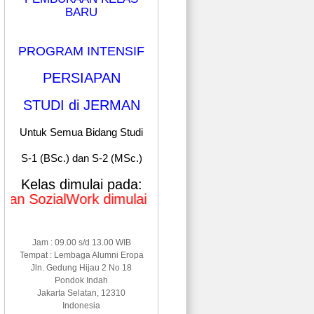
BARU
PROGRAM INTENSIF
PERSIAPAN
STUDI di JERMAN
Untuk Semua Bidang Studi
S-1 (BSc.) dan S-2 (MSc.)
Kelas dimulai pada:
zialWork dimulai pada Januari & Mei 2026
Jam : 09.00 s/d 13.00 WIB
Tempat : Lembaga Alumni Eropa
Jln. Gedung Hijau 2 No 18
Pondok Indah
Jakarta Selatan, 12310
Indonesia