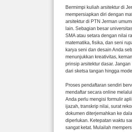
Bermimpi kuliah arsitektur di 
mempersiapkan diri dengan mat
arsitektur di PTN Jerman umum
lain. Sebagian besar universit
SMA atau setara dengan nilai ra
matematika, fisika, dan seni ru
karya seni dan desain Anda seb
menunjukkan kreativitas, kema
prinsip arsitektur dasar. Janga
dari sketsa tangan hingga model 
Proses pendaftaran sendiri berv
mendaftar secara online melalui
Anda perlu mengisi formulir a
ijazah, transkrip nilai, surat r
dokumen diterjemahkan ke dalam
diperlukan. Ketepatan waktu sa
sangat ketat. Mulailah memper