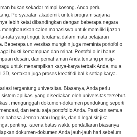
Pendaftaran & Informasi Hub: 
Jerman bukan sekadar mimpi kosong. Anda perlu
ang. Persyaratan akademik untuk program sarjana
nya lebih ketat dibandingkan dengan beberapa negara
as mengharuskan calon mahasiswa untuk memiliki ijazah
ta-rata yang tinggi, terutama dalam mata pelajaran
pa. Beberapa universitas mungkin juga meminta portofolio
agai bukti kemampuan dan minat. Portofolio ini harus
mpuan desain, dan pemahaman Anda tentang prinsip-
n ragu untuk menampilkan karya-karya terbaik Anda, mulai
3D, sertakan juga proses kreatif di balik setiap karya.
ariasi tergantung universitas. Biasanya, Anda perlu
 sistem aplikasi yang disediakan oleh universitas tersebut.
plikasi, mengunggah dokumen-dokumen pendukung seperti
ekomendasi, dan tentu saja portofolio Anda. Pastikan semua
 bahasa Jerman atau Inggris, dan dilegalisir jika
ngat penting, karena batas waktu pendaftaran biasanya
siapkan dokumen-dokumen Anda jauh-jauh hari sebelum