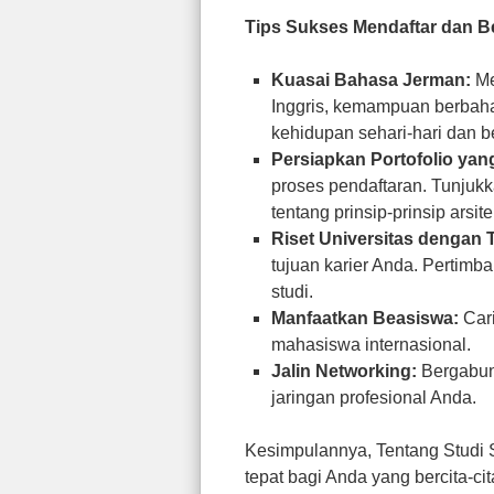
Tips Sukses Mendaftar dan Be
Kuasai Bahasa Jerman:
Me
Inggris, kemampuan berbah
kehidupan sehari-hari dan be
Persiapkan Portofolio yan
proses pendaftaran. Tunjuk
tentang prinsip-prinsip arsite
Riset Universitas dengan Te
tujuan karier Anda. Pertimba
studi.
Manfaatkan Beasiswa:
Cari
mahasiswa internasional.
Jalin Networking:
Bergabun
jaringan profesional Anda.
Kesimpulannya, Tentang Studi 
tepat bagi Anda yang bercita-ci