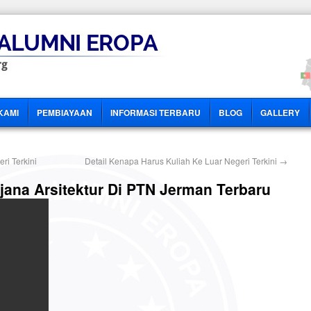
KAMI
PEMBIAYAAN
INFORMASI TERBARU
BLOG
GALLERY
ri Terkini
Detail Kenapa Harus Kuliah Ke Luar Negeri Terkini
→
rjana Arsitektur Di PTN Jerman Terbaru