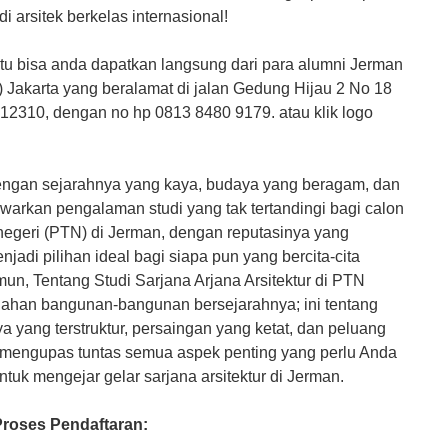
 arsitek berkelas internasional!
tentu bisa anda dapatkan langsung dari para alumni Jerman
 Jakarta yang beralamat di jalan Gedung Hijau 2 No 18
 12310, dengan no hp 0813 8480 9179. atau klik logo
engan sejarahnya yang kaya, budaya yang beragam, dan
arkan pengalaman studi yang tak tertandingi bagi calon
s negeri (PTN) di Jerman, dengan reputasinya yang
adi pilihan ideal bagi siapa pun yang bercita-cita
mun, Tentang Studi Sarjana Arjana Arsitektur di PTN
Study dan SozialWor
ndahan bangunan-bangunan bersejarahnya; ini tentang
yang terstruktur, persaingan yang ketat, dan peluang
kan mengupas tuntas semua aspek penting yang perlu Anda
uk mengejar gelar sarjana arsitektur di Jerman.
roses Pendaftaran: