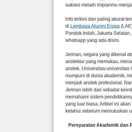
sukses meraih impianmu menjadi
Info terkini dan paling akurat 
di
Lembaga Alumni Eropa
(LAE)
Pondok Indah, Jakarta Selatan,
whatsapp yang ada disini.
Jerman, negara yang dikenal d
arsitektur yang memukau, menaw
arsitek. Universitas-universita
mumpuni di dunia akademik, menj
menjadi arsitek profesional. Na
Jerman lebih dari sekadar kei
memahami sistem pendidikannya 
yang luar biasa. Artikel ini a
ketahui sebelum memutuskan unt
Persyaratan Akademik dan P