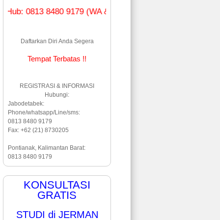
0813 8480 9179 (WA & Line)
Daftarkan Diri Anda Segera
Tempat Terbatas !!
REGISTRASI & INFORMASI
Hubungi:
Jabodetabek:
Phone/whatsapp/Line/sms:
0813 8480 9179
Fax: +62 (21) 8730205
Pontianak, Kalimantan Barat:
0813 8480 9179
KONSULTASI
GRATIS
STUDI di JERMAN