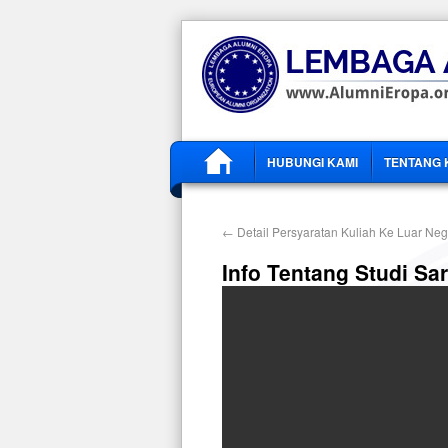
HUBUNGI KAMI
TENTANG 
←
Detail Persyaratan Kuliah Ke Luar Nege
Info Tentang Studi Sa