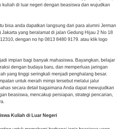
k kuliah di luar negeri dengan beasiswa dan wujudkan
tentu bisa anda dapatkan langsung dari para alumni Jerman
 Jakarta yang beralamat di jalan Gedung Hijau 2 No 18
 12310, dengan no hp 0813 8480 9179. atau klik logo
enjadi impian bagi banyak mahasiswa. Bayangkan, belajar
nteraksi dengan budaya baru, dan memperluas jaringan
iah yang tinggi seringkali menjadi penghalang besar.
patan untuk meraih mimpi tersebut melalui jalur
Study dan SozialW
mbahas secara detail bagaimana Anda dapat mewujudkan
ngan beasiswa, mencakup persiapan, strategi pencarian,
a.
swa Kuliah di Luar Negeri