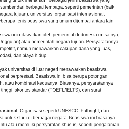
nting untuk memahami berbagai jenis beasiswa yang
Pendaftaran & Informasi Hub
rsumber dari berbagai lembaga, seperti pemerintah (baik
ara tujuan), universitas, organisasi internasional,
erapa jenis beasiswa yang umum dijumpai antara lain:
iswa ini ditawarkan oleh pemerintah Indonesia (misalnya,
ggulan) atau pemerintah negara tujuan. Persyaratannya
ompetitif, namun menawarkan cakupan dana yang luas,
odasi, dan biaya hidup.
ak universitas di luar negeri menawarkan beasiswa
nal berprestasi. Beasiswa ini bisa berupa potongan
uh, atau kombinasi keduanya. Biasanya, persyaratannya
 tinggi, skor tes standar (TOEFL/IELTS), dan surat
nasional:
Organisasi seperti UNESCO, Fulbright, dan
ntuk studi di berbagai negara. Beasiswa ini biasanya
tentu atau memiliki persyaratan khusus, seperti pengalaman