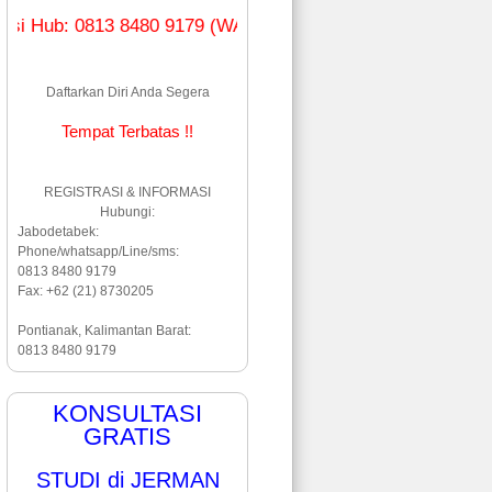
: 0813 8480 9179 (WA & Line)
Daftarkan Diri Anda Segera
Tempat Terbatas !!
REGISTRASI & INFORMASI
Hubungi:
Jabodetabek:
Phone/whatsapp/Line/sms:
0813 8480 9179
Fax: +62 (21) 8730205
Pontianak, Kalimantan Barat:
0813 8480 9179
KONSULTASI
GRATIS
STUDI di JERMAN