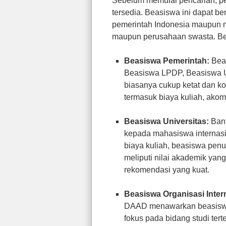
Sebelum memulai pencarian, pe
tersedia. Beasiswa ini dapat be
pemerintah Indonesia maupun neg
maupun perusahaan swasta. Beb
Beasiswa Pemerintah:
Beas
Beasiswa LPDP, Beasiswa Un
biasanya cukup ketat dan k
termasuk biaya kuliah, akom
Beasiswa Universitas:
Bany
kepada mahasiswa internasio
biaya kuliah, beasiswa pen
meliputi nilai akademik yang
rekomendasi yang kuat.
Beasiswa Organisasi Inter
DAAD menawarkan beasiswa u
fokus pada bidang studi ter