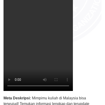
Meta Deskripsi:
Mimpimu kuliah di Malaysia bisa
terwujud! Temukan informasi lengkap dan terupdate