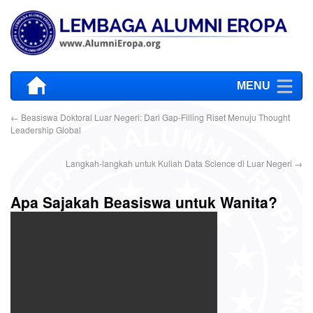
MENU
←
Beasiswa Doktoral Luar Negeri: Dari Gap-Filling Riset Menuju Thought
Leadership Global
Langkah-langkah untuk Kuliah Data Science di Luar Negeri
→
Apa Sajakah Beasiswa untuk Wanita?