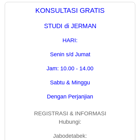
KONSULTASI GRATIS
STUDI di JERMAN
HARI:
Senin s/d Jumat
Jam: 10.00 - 14.00
Sabtu & Minggu
Dengan Perjanjian
REGISTRASI & INFORMASI
Hubungi:
Jabodetabek: