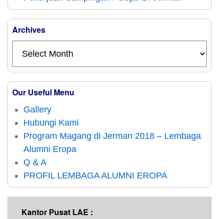
Archives
Our Useful Menu
Gallery
Hubungi Kami
Program Magang di Jerman 2018 – Lembaga
Alumni Eropa
Q & A
PROFIL LEMBAGA ALUMNI EROPA
Kantor Pusat LAE :