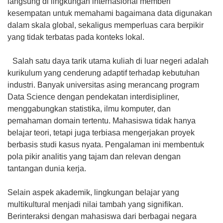
langsung di lingkungan internasional memberi
kesempatan untuk memahami bagaimana data digunakan
dalam skala global, sekaligus memperluas cara berpikir
yang tidak terbatas pada konteks lokal.
Salah satu daya tarik utama kuliah di luar negeri adalah
kurikulum yang cenderung adaptif terhadap kebutuhan
industri. Banyak universitas asing merancang program
Data Science dengan pendekatan interdisipliner,
menggabungkan statistika, ilmu komputer, dan
pemahaman domain tertentu. Mahasiswa tidak hanya
belajar teori, tetapi juga terbiasa mengerjakan proyek
berbasis studi kasus nyata. Pengalaman ini membentuk
pola pikir analitis yang tajam dan relevan dengan
tantangan dunia kerja.
Selain aspek akademik, lingkungan belajar yang
multikultural menjadi nilai tambah yang signifikan.
Berinteraksi dengan mahasiswa dari berbagai negara