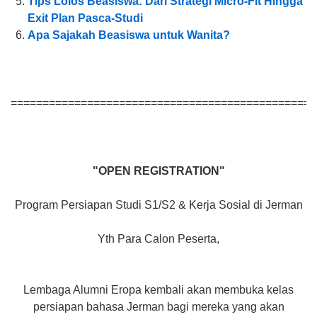
Tips Lolos Beasiswa: Dari Strategi Micro-Fit Hingga
Exit Plan Pasca-Studi
Apa Sajakah Beasiswa untuk Wanita?
================================================
"OPEN REGISTRATION"
Program Persiapan Studi S1/S2 & Kerja Sosial di Jerman
Yth Para Calon Peserta,
Lembaga Alumni Eropa kembali akan membuka kelas
persiapan bahasa Jerman bagi mereka yang akan