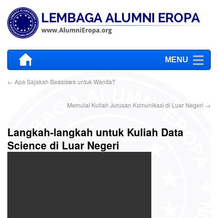
MENU
←
Apa Sajakah Beasiswa untuk Wanita?
Memulai Kuliah Jurusan Komunikasi di Luar Negeri
→
Langkah-langkah untuk Kuliah Data
Science di Luar Negeri