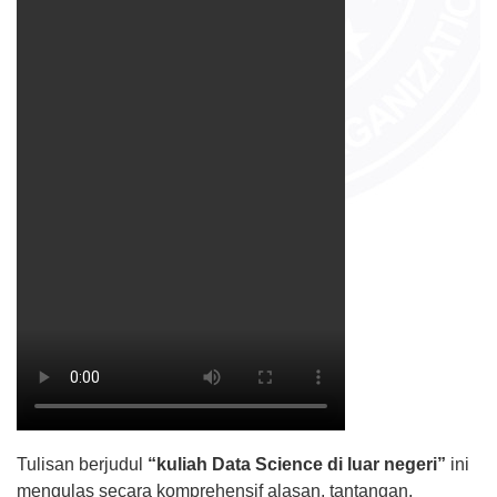
Tulisan berjudul
“kuliah Data Science di luar negeri”
ini
mengulas secara komprehensif alasan, tantangan,