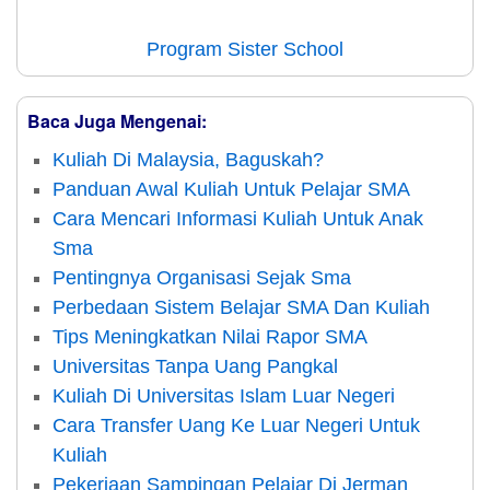
Program Sister School
Baca Juga Mengenai:
Kuliah Di Malaysia, Baguskah?
Panduan Awal Kuliah Untuk Pelajar SMA
Cara Mencari Informasi Kuliah Untuk Anak
Sma
Pentingnya Organisasi Sejak Sma
Perbedaan Sistem Belajar SMA Dan Kuliah
Tips Meningkatkan Nilai Rapor SMA
Universitas Tanpa Uang Pangkal
Kuliah Di Universitas Islam Luar Negeri
Cara Transfer Uang Ke Luar Negeri Untuk
Kuliah
Pekerjaan Sampingan Pelajar Di Jerman