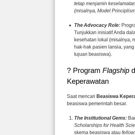
tetap menjamin keselamatan
(misalnya, Model Principlism
The Advocacy Role:
Progr
Tunjukkan inisiatif Anda d
kesehatan lokal (misalnya
hak-hak pasien lansia, yang
tujuan beasiswa).
? Program
Flagship
d
Keperawatan
Saat mencari
Beasiswa Kepera
beasiswa pemerintah besar.
The Institutional Gems:
Ban
Scholarships for Health Sci
skema beasiswa atau
fellow