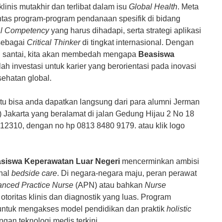
linis mutakhir dan terlibat dalam isu
Global Health
. Meta
ntas program-program pendanaan spesifik di bidang
al Competency
yang harus dihadapi, serta strategi aplikasi
sebagai
Critical Thinker
di tingkat internasional. Dengan
 santai, kita akan membedah mengapa
Beasiswa
ah investasi untuk karier yang berorientasi pada inovasi
ehatan global.
tentu bisa anda dapatkan langsung dari para alumni Jerman
 Jakarta yang beralamat di jalan Gedung Hijau 2 No 18
 12310, dengan no hp 0813 8480 9179. atau klik logo
Study dan Sozia
siswa Keperawatan Luar Negeri
mencerminkan ambisi
onal
bedside care
. Di negara-negara maju, peran perawat
nced Practice Nurse
(APN) atau bahkan
Nurse
otoritas klinis dan diagnostik yang luas. Program
 untuk mengakses model pendidikan dan praktik
holistic
gan teknologi medis terkini.