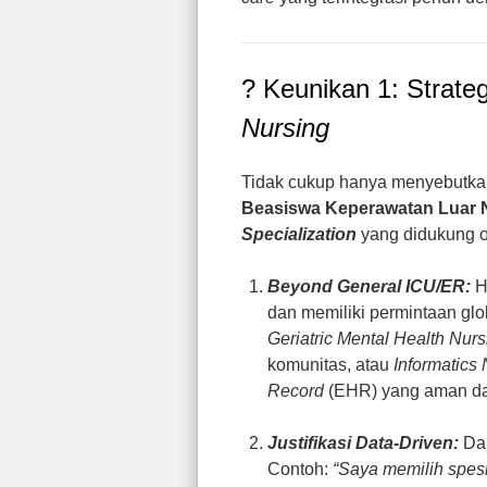
? Keunikan 1: Strate
Nursing
Tidak cukup hanya menyebutk
Beasiswa Keperawatan Luar 
Specialization
yang didukung 
Beyond General ICU/ER:
Hi
dan memiliki permintaan glob
Geriatric Mental Health Nurs
komunitas, atau
Informatics
Record
(EHR) yang aman dan
Justifikasi Data-Driven:
Dal
Contoh:
“Saya memilih spesi