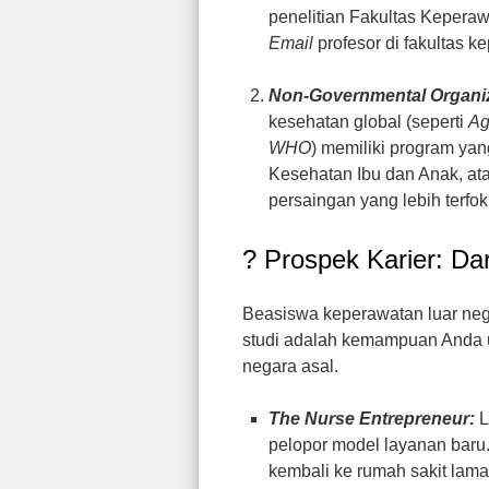
penelitian Fakultas Kepera
Email
profesor di fakultas 
Non-Governmental Organiz
kesehatan global (seperti
Ag
WHO
) memiliki program yan
Kesehatan Ibu dan Anak, atau
persaingan yang lebih terf
? Prospek Karier: Da
Beasiswa keperawatan luar neg
studi adalah kemampuan Anda 
negara asal.
The Nurse Entrepreneur:
L
pelopor model layanan bar
kembali ke rumah sakit lam