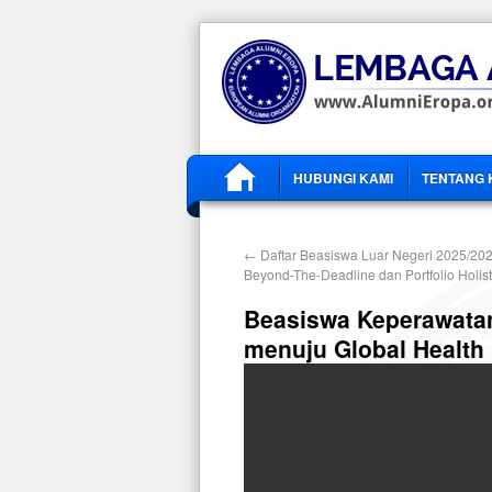
HUBUNGI KAMI
TENTANG 
←
Daftar Beasiswa Luar Negeri 2025/2026
Beyond-The-Deadline dan Portfolio Holist
Beasiswa Keperawatan
menuju Global Health