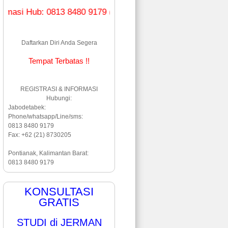
ub: 0813 8480 9179 (WA & Line)
Daftarkan Diri Anda Segera
Tempat Terbatas !!
REGISTRASI & INFORMASI
Hubungi:
Jabodetabek:
Phone/whatsapp/Line/sms:
0813 8480 9179
Fax: +62 (21) 8730205
Pontianak, Kalimantan Barat:
0813 8480 9179
KONSULTASI
GRATIS
STUDI di JERMAN