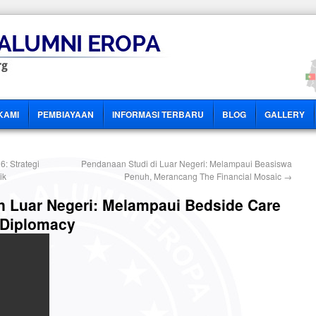
KAMI
PEMBIAYAAN
INFORMASI TERBARU
BLOG
GALLERY
: Strategi
Pendanaan Studi di Luar Negeri: Melampaui Beasiswa
ik
Penuh, Merancang The Financial Mosaic
→
 Luar Negeri: Melampaui Bedside Care
 Diplomacy