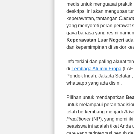
medis untuk menguasai praktik k
deskripsi ini akan mengupas tu
keperawatan, tantangan
Cultur
yang menyoroti peran perawat 
gaya bahasa yang resmi namun
Keperawatan Luar Negeri
adal
dan kepemimpinan di sektor kes
Info terkini dan paling akurat 
di
Lembaga Alumni Eropa
(LAE)
Pondok Indah, Jakarta Selatan,
whatsapp yang ada disini.
Pilihan untuk mendapatkan
Bea
untuk melampaui peran tradisi
telah berkembang menjadi
Adva
Practitioner
(NP), yang memiliki 
beasiswa ini adalah tiket Anda
care
yang terintegrasi penuh den