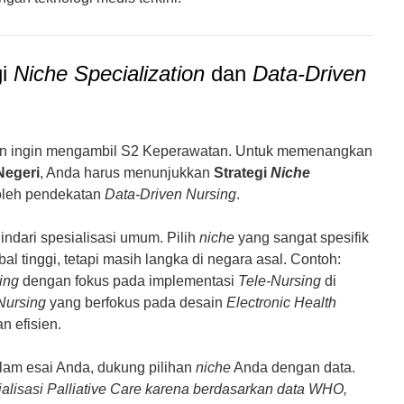
Pendaftaran & Informasi H
gi
Niche Specialization
dan
Data-Driven
an ingin mengambil S2 Keperawatan. Untuk memenangkan
Negeri
, Anda harus menunjukkan
Strategi
Niche
oleh pendekatan
Data-Driven Nursing
.
ndari spesialisasi umum. Pilih
niche
yang sangat spesifik
al tinggi, tetapi masih langka di negara asal. Contoh:
ing
dengan fokus pada implementasi
Tele-Nursing
di
 Nursing
yang berfokus pada desain
Electronic Health
 efisien.
am esai Anda, dukung pilihan
niche
Anda dengan data.
alisasi Palliative Care karena berdasarkan data WHO,