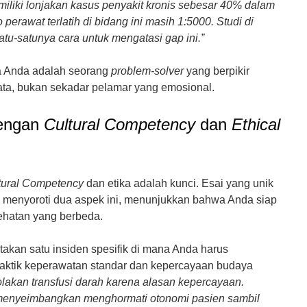
iliki lonjakan kasus penyakit kronis sebesar 40% dalam
 perawat terlatih di bidang ini masih 1:5000. Studi di
atu-satunya cara untuk mengatasi gap ini.”
a Anda adalah seorang
problem-solver
yang berpikir
data, bukan sekadar pelamar yang emosional.
dengan
Cultural Competency
dan
Ethical
tural Competency
dan etika adalah kunci. Esai yang unik
menyoroti dua aspek ini, menunjukkan bahwa Anda siap
ehatan yang berbeda.
takan satu insiden spesifik di mana Anda harus
raktik keperawatan standar dan kepercayaan budaya
olakan transfusi darah karena alasan kepercayaan.
enyeimbangkan menghormati otonomi pasien sambil