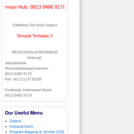
masi Hub: 0813 8480 9179 (WA & Line)
Daftarkan Diri Anda Segera
Tempat Terbatas !!
REGISTRASI & INFORMASI
Hubungi:
Jabodetabek:
Phone/whatsapp/Line/sms:
0813 8480 9179
Fax: +62 (21) 8730205
Pontianak, Kalimantan Barat:
0813 8480 9179
Our Useful Menu
Gallery
Hubungi Kami
Program Magang di Jerman 2018