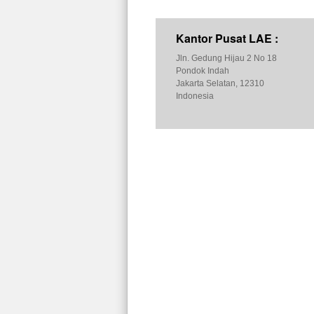
Kantor Pusat LAE :
Jln. Gedung Hijau 2 No 18
Pondok Indah
Jakarta Selatan, 12310
Indonesia